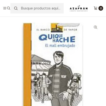
Inicio
Infantil y Juvenil
Infantil
Quique Hache El Mall Embrujado
0