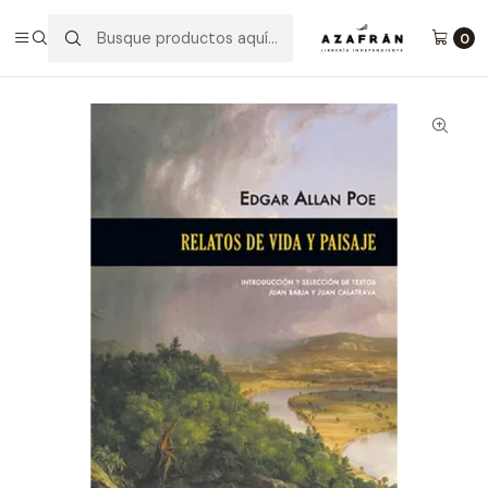
Inicio
Categorías
Novelas
Narrativa
Relatos De Vida Y Paisaje
0