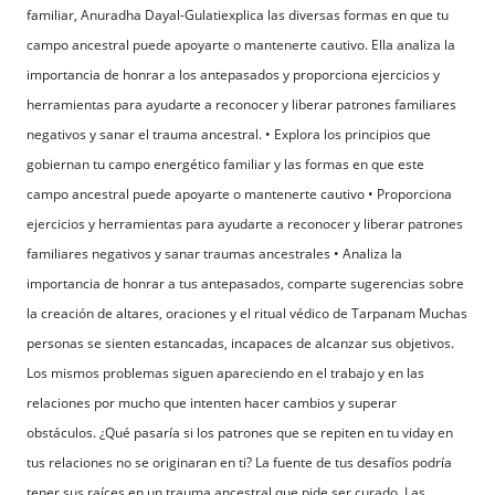
familiar, Anuradha Dayal-Gulatiexplica las diversas formas en que tu
campo ancestral puede apoyarte o mantenerte cautivo. Ella analiza la
importancia de honrar a los antepasados y proporciona ejercicios y
herramientas para ayudarte a reconocer y liberar patrones familiares
negativos y sanar el trauma ancestral. • Explora los principios que
gobiernan tu campo energético familiar y las formas en que este
campo ancestral puede apoyarte o mantenerte cautivo • Proporciona
ejercicios y herramientas para ayudarte a reconocer y liberar patrones
familiares negativos y sanar traumas ancestrales • Analiza la
importancia de honrar a tus antepasados, comparte sugerencias sobre
la creación de altares, oraciones y el ritual védico de Tarpanam Muchas
personas se sienten estancadas, incapaces de alcanzar sus objetivos.
Los mismos problemas siguen apareciendo en el trabajo y en las
relaciones por mucho que intenten hacer cambios y superar
obstáculos. ¿Qué pasaría si los patrones que se repiten en tu viday en
tus relaciones no se originaran en ti? La fuente de tus desafíos podría
tener sus raíces en un trauma ancestral que pide ser curado. Las