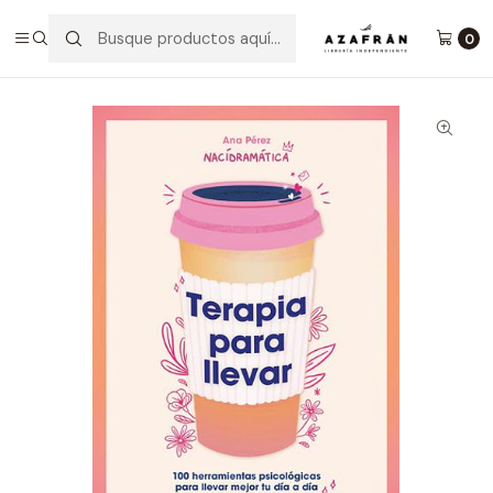
Inicio
Categorías
Salud y bienestar
Crecimiento Personal
Terapia Para Llevar
0