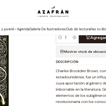
ategorías
Novelas
Terror Y Ciencia Ficción
Wieland O La Transf
|
WIELAND O 
l y juvenil
Agenda
Galería De Ilustradores
Club de lectura
Haz tu lib
Agregar
Cantidad
Mostrar stock de ubicaci
DESCRIPCIÓN
Charles Brockden Brown, con
estadounidense, fue un influy
cuya aportación al género d
imborrable en la literatura. 
elementos de los subgéneros
revolucionaria con los conoc