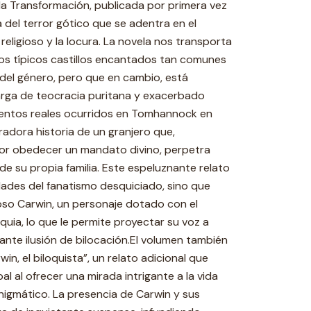
o la Transformación, publicada por primera vez
 del terror gótico que se adentra en el
eligioso y la locura. La novela nos transporta
los típicos castillos encantados tan comunes
del género, pero que en cambio, está
rga de teocracia puritana y exacerbado
eventos reales ocurridos en Tomhannock en
rradora historia de un granjero que,
r obedecer un mandato divino, perpetra
de su propia familia. Este espeluznante relato
dades del fanatismo desquiciado, sino que
oso Carwin, un personaje dotado con el
oquia, lo que le permite proyectar su voz a
tante ilusión de bilocación.El volumen también
in, el biloquista”, un relato adicional que
al al ofrecer una mirada intrigante a la vida
nigmático. La presencia de Carwin y sus