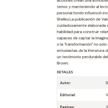
acciones crean una atmósfer
temor y manteniendo al lecto
personal fondo influenció i
Shelley.La publicación de Va
cuidadosamente elaborada que
habilidad para construir rel
capaces de captar la imagina
o la Transformación" no solo
entusiastas de la literatura 
un testimonio perdurable del
Brown.
DETALLES
Autor:
B
Editorial:
V
Paginas: