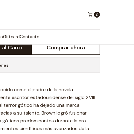
ormacion
0
LA TRANSFORMACION
ro
Giftcard
Contacto
 al Carro
Comprar ahora
ones
ocido como el padre de la novela
ente escritor estadounidense del siglo XVIII
el terror gótico ha dejado una marca
Gracias a su talento, Brown logró fusionar
 góticos predominantes durante la era
imientos científicos más avanzados de la