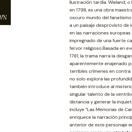
Ilustración tardía. Wieland, 
en 1798, es una obra maestra
oscuro mundo del fanatismo r
a un paisaje desprovisto de 
en las narraciones europeas 
impregnado de una fuerte ca
fervor religioso.Basada en 
1781, la trama narra la desga
aparentemente enajenado po
terribles crímenes en contra 
no solo explora las profundi
también introduce al misteri
singular talento de la ventril
distancia y generar la inquie
incluye “Las Memorias de Carw
enriquece la narración princip
anterior de este personaje e