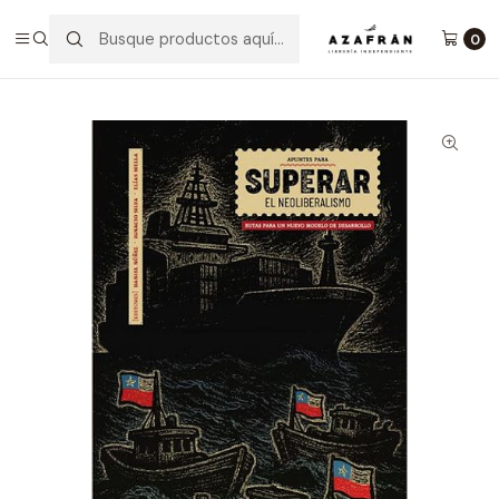
Inicio
Categorías
No ficción
Economía Y Negocios
Apuntes Para Superar El Neoliberalismo. Rutas Para Un
0
Nuevo Modelo De Desarrollo