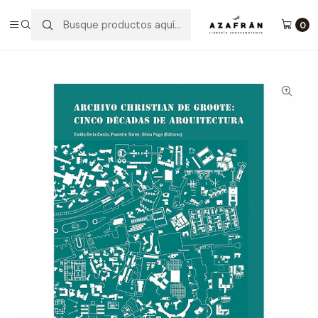
Inicio
Arquitectura Y Urbanismo
Archivo Christian De Groote Cinco D´écadas De
0
Arquitectura