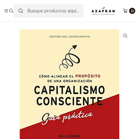
Inicio
Categorías
No ficción
Economía Y Negocios
Capitalismo Consciente
0