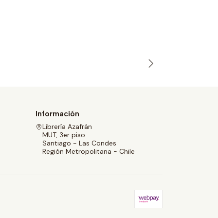
Gemma Fil
$25.700
Información
Librería Azafrán
MUT, 3er piso
Santiago - Las Condes
Región Metropolitana - Chile