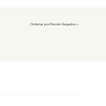
Ordenar por:
Recién llegados
ESTO NO