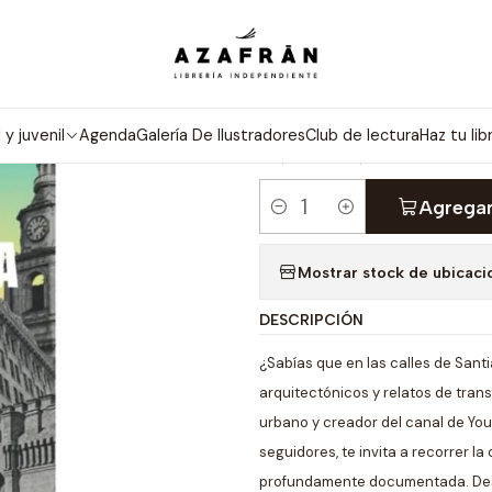
Inicio
Categorías
No ficción
Historia
Enciclopedia De Santiag
|
ENCICLOPEDI
l y juvenil
Agenda
Galería De Ilustradores
Club de lectura
Haz tu lib
5.0
1 reseña
Agregar
Cantidad
Mostrar stock de ubicaci
DESCRIPCIÓN
¿Sabías que en las calles de Santi
arquitectónicos y relatos de trans
urbano y creador del canal de Y
seguidores, te invita a recorrer la
profundamente documentada. Desde