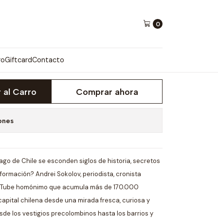
o
0
A DE SANTIAGO
ro
Giftcard
Contacto
 al Carro
Comprar ahora
ones
ago de Chile se esconden siglos de historia, secretos
formación? Andrei Sokolov, periodista, cronista
ouTube homónimo que acumula más de 170.000
 capital chilena desde una mirada fresca, curiosa y
 los vestigios precolombinos hasta los barrios y